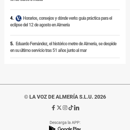
Horarios, consejos y dónde verlo: guía práctica para el
eclipse del 12 de agosto en Almería
Eduardo Fernández, el histórico metre de Almería, se despide
en su último servicio tras 51 años junto al mar
© LA VOZ DE ALMERÍA S.L.U. 2026
Ir
Ir
Ir
Ir
Ir
a
a
a
a
a
Facebook
X
Instagram
TikTok
Linkedin
Descarga la APP:
de
de
de
de
de