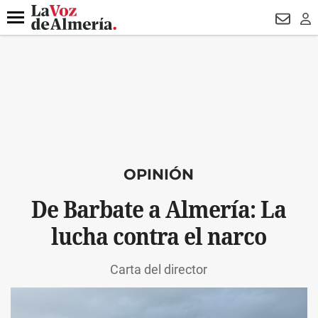
DESTACADO
FALLECIDO GENOVESES
ECLIPSE
MANUEL 
Menú
NEWSL
LO
OPINIÓN
De Barbate a Almería: La
lucha contra el narco
Carta del director