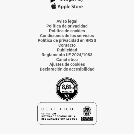
La
La
La
La
La
Voz
Voz
Voz
Voz
Voz
de
de
de
de
de
Almería
Almería
Almería
Almería
Almería
Aviso legal
Política de privacidad
Política de cookies
Condiciones de los servicios
Política de privacidad en RRSS
Contacto
Publicidad
Reglamento UE 2024/1083
Canal ético
Ajustes de cookies
Declaración de accesibilidad