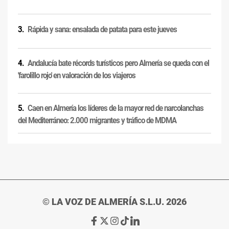
Rápida y sana: ensalada de patata para este jueves
Andalucía bate récords turísticos pero Almería se queda con el
'farolillo rojo' en valoración de los viajeros
Caen en Almería los líderes de la mayor red de narcolanchas
del Mediterráneo: 2.000 migrantes y tráfico de MDMA
© LA VOZ DE ALMERÍA S.L.U. 2026
Ir
Ir
Ir
Ir
Ir