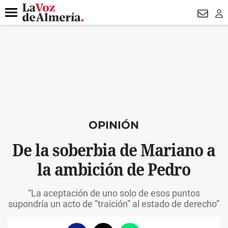
DESTACADO
VOTO FEMENINO
ORGULLO VERA
TRIBUNA
Menú
NEWSL
LO
OPINIÓN
De la soberbia de Mariano a
la ambición de Pedro
“La aceptación de uno solo de esos puntos
supondría un acto de “traición” al estado de derecho”