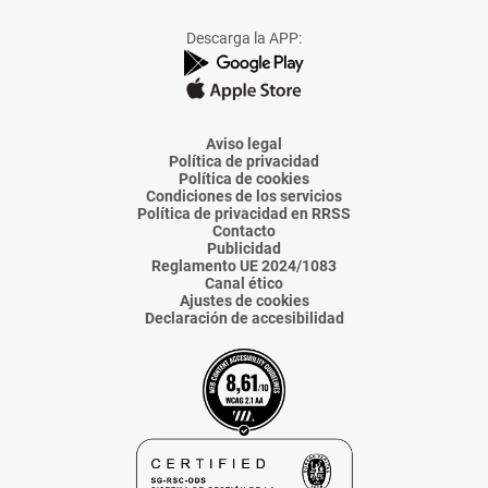
a
a
a
a
a
Facebook
X
Instagram
TikTok
Linkedin
Descarga la APP:
de
de
de
de
de
La
La
La
La
La
Voz
Voz
Voz
Voz
Voz
de
de
de
de
de
Almería
Almería
Almería
Almería
Almería
Aviso legal
Política de privacidad
Política de cookies
Condiciones de los servicios
Política de privacidad en RRSS
Contacto
Publicidad
Reglamento UE 2024/1083
Canal ético
Ajustes de cookies
Declaración de accesibilidad