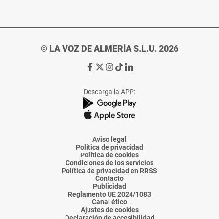
© LA VOZ DE ALMERÍA S.L.U. 2026
Ir
Ir
Ir
Ir
Ir
a
a
a
a
a
Facebook
X
Instagram
TikTok
Linkedin
Descarga la APP:
de
de
de
de
de
La
La
La
La
La
Voz
Voz
Voz
Voz
Voz
de
de
de
de
de
Almería
Almería
Almería
Almería
Almería
Aviso legal
Política de privacidad
Política de cookies
Condiciones de los servicios
Política de privacidad en RRSS
Contacto
Publicidad
Reglamento UE 2024/1083
Canal ético
Ajustes de cookies
Declaración de accesibilidad