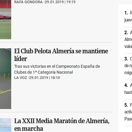
RAFA GÓNGORA
29.01.2019 | 19:19
R
juev
A
Alme
valo
El Club Pelota Almería se mantiene
líder
C
de n
Tras sus victorias en el Campeonato España de
migr
Clubes de 1ª Categoría Nacional
LA VOZ
29.01.2019 | 18:10
A
hast
F
acti
Pas
La XXII Media Maratón de Almería,
en marcha