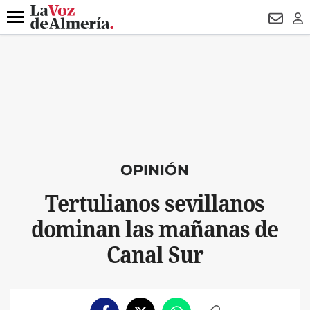
DESTACADO
HOSPITAL PONIENTE
ECLIPSE
DRON UDA
Menú
NEWSL
LO
OPINIÓN
Tertulianos sevillanos
dominan las mañanas de
Canal Sur