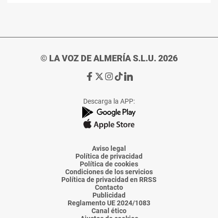
© LA VOZ DE ALMERÍA S.L.U. 2026
Ir
Ir
Ir
Ir
Ir
a
a
a
a
a
Facebook
X
Instagram
TikTok
Linkedin
Descarga la APP:
de
de
de
de
de
La
La
La
La
La
Voz
Voz
Voz
Voz
Voz
de
de
de
de
de
Almería
Almería
Almería
Almería
Almería
Aviso legal
Política de privacidad
Política de cookies
Condiciones de los servicios
Política de privacidad en RRSS
Contacto
Publicidad
Reglamento UE 2024/1083
Canal ético