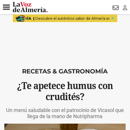
DESTACADO
MACROOPERACIÓN
FERIA
TURISMO
JUI
Menú
NEWSL
LO
RECETAS & GASTRONOMÍA
¿Te apetece humus con
crudités?
Un menú saludable con el patrocinio de Vicasol que
llega de la mano de Nutripharma