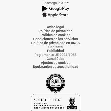
Facebook
X
Instagram
TikTok
Linkedin
Descarga la APP:
de
de
de
de
de
La
La
La
La
La
Voz
Voz
Voz
Voz
Voz
de
de
de
de
de
Almería
Almería
Almería
Almería
Almería
Aviso legal
Política de privacidad
Política de cookies
Condiciones de los servicios
Política de privacidad en RRSS
Contacto
Publicidad
Reglamento UE 2024/1083
Canal ético
Ajustes de cookies
Declaración de accesibilidad