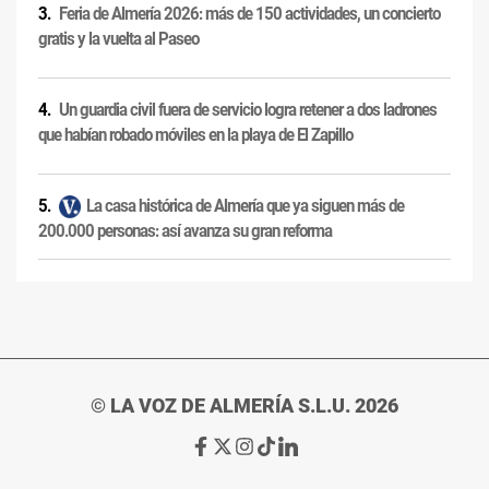
Feria de Almería 2026: más de 150 actividades, un concierto
gratis y la vuelta al Paseo
Un guardia civil fuera de servicio logra retener a dos ladrones
que habían robado móviles en la playa de El Zapillo
La casa histórica de Almería que ya siguen más de
200.000 personas: así avanza su gran reforma
© LA VOZ DE ALMERÍA S.L.U. 2026
Ir
Ir
Ir
Ir
Ir
a
a
a
a
a