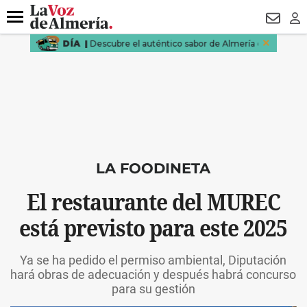
DESTACADO
VOTO FEMENINO
ORGULLO VERA
TRIBUNA
Menú
NEWSL
LO
LA FOODINETA
El restaurante del MUREC
está previsto para este 2025
Ya se ha pedido el permiso ambiental, Diputación
hará obras de adecuación y después habrá concurso
para su gestión