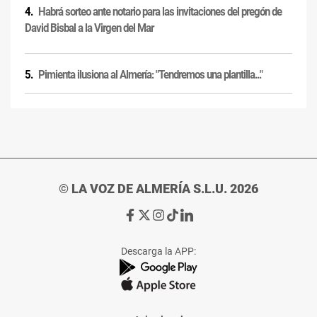
Habrá sorteo ante notario para las invitaciones del pregón de
David Bisbal a la Virgen del Mar
Pimienta ilusiona al Almería: "Tendremos una plantilla..."
© LA VOZ DE ALMERÍA S.L.U. 2026
Ir
Ir
Ir
Ir
Ir
a
a
a
a
a
Facebook
X
Instagram
TikTok
Linkedin
Descarga la APP:
de
de
de
de
de
La
La
La
La
La
Voz
Voz
Voz
Voz
Voz
de
de
de
de
de
Almería
Almería
Almería
Almería
Almería