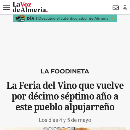
DESTACADO
ROBOS
PREGÓN BISBAL
CONDENADOS
Menú
NEWSL
LO
LA FOODINETA
La Feria del Vino que vuelve
por décimo séptimo año a
este pueblo alpujarreño
Los días 4 y 5 de mayo