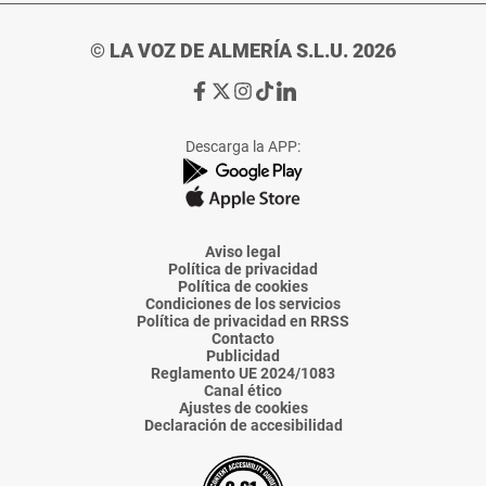
© LA VOZ DE ALMERÍA S.L.U. 2026
Ir
Ir
Ir
Ir
Ir
a
a
a
a
a
Facebook
X
Instagram
TikTok
Linkedin
Descarga la APP:
de
de
de
de
de
La
La
La
La
La
Voz
Voz
Voz
Voz
Voz
de
de
de
de
de
Almería
Almería
Almería
Almería
Almería
Aviso legal
Política de privacidad
Política de cookies
Condiciones de los servicios
Política de privacidad en RRSS
Contacto
Publicidad
Reglamento UE 2024/1083
Canal ético
Ajustes de cookies
Declaración de accesibilidad