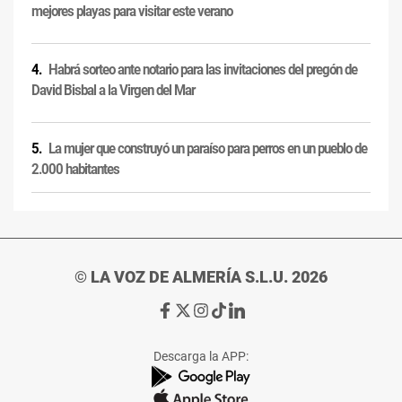
mejores playas para visitar este verano
Habrá sorteo ante notario para las invitaciones del pregón de
David Bisbal a la Virgen del Mar
La mujer que construyó un paraíso para perros en un pueblo de
2.000 habitantes
© LA VOZ DE ALMERÍA S.L.U. 2026
Ir
Ir
Ir
Ir
Ir
a
a
a
a
a
Facebook
X
Instagram
TikTok
Linkedin
Descarga la APP:
de
de
de
de
de
La
La
La
La
La
Voz
Voz
Voz
Voz
Voz