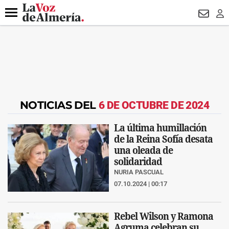
DESTACADO
VOTO FEMENINO
ORGULLO VERA
TRIBUNA
Menú
NEWSL
LO
NOTICIAS DEL
6 DE OCTUBRE DE 2024
La última humillación
de la Reina Sofía desata
una oleada de
solidaridad
NURIA PASCUAL
07.10.2024 | 00:17
Rebel Wilson y Ramona
Agruma celebran su