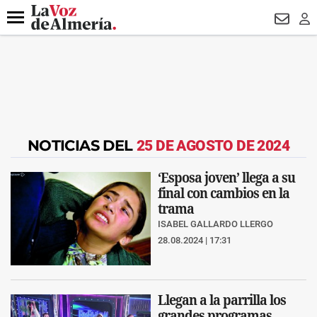
DESTACADO
HOSPITAL PONIENTE
ECLIPSE
DRON UDA
Menú
NEWSL
LO
NOTICIAS DEL
25 DE AGOSTO DE 2024
‘Esposa joven’ llega a su
final con cambios en la
trama
ISABEL GALLARDO LLERGO
28.08.2024 | 17:31
Llegan a la parrilla los
grandes programas