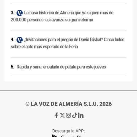
La casa histórica de Almería que ya siguen más de
200.000 personas: así avanza su gran reforma
¿Invitaciones para el pregón de David Bisbal? Cinco bulos
sobre el acto más esperado de la Feria
Rápida y sana: ensalada de patata para este jueves
© LA VOZ DE ALMERÍA S.L.U. 2026
Ir
Ir
Ir
Ir
Ir
a
a
a
a
a
Facebook
X
Instagram
TikTok
Linkedin
Descarga la APP:
de
de
de
de
de