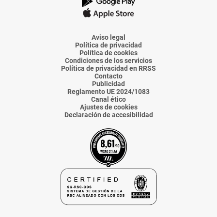
La
La
La
La
La
Voz
Voz
Voz
Voz
Voz
de
de
de
de
de
Almería
Almería
Almería
Almería
Almería
Aviso legal
Política de privacidad
Política de cookies
Condiciones de los servicios
Política de privacidad en RRSS
Contacto
Publicidad
Reglamento UE 2024/1083
Canal ético
Ajustes de cookies
Declaración de accesibilidad