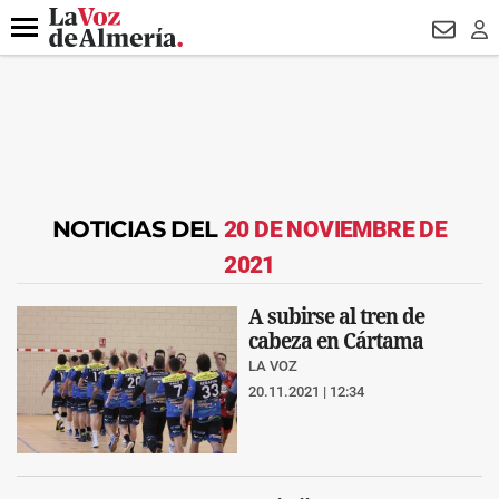
DESTACADO
OPERACIÓN PUCHE
PREGÓN BISBAL
800.
Menú
NEWSL
LO
NOTICIAS DEL
20 DE NOVIEMBRE DE
2021
A subirse al tren de
cabeza en Cártama
LA VOZ
20.11.2021 | 12:34