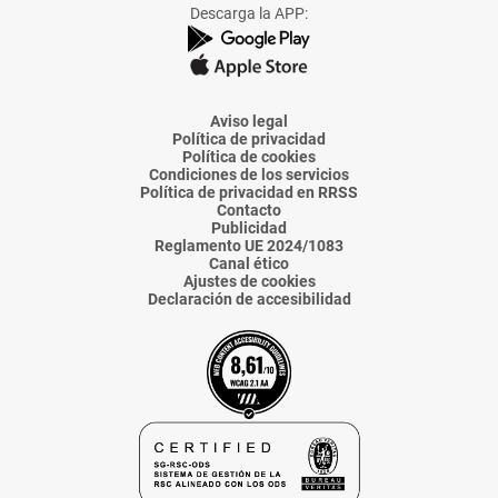
Facebook
X
Instagram
TikTok
Linkedin
Descarga la APP:
de
de
de
de
de
La
La
La
La
La
Voz
Voz
Voz
Voz
Voz
de
de
de
de
de
Almería
Almería
Almería
Almería
Almería
Aviso legal
Política de privacidad
Política de cookies
Condiciones de los servicios
Política de privacidad en RRSS
Contacto
Publicidad
Reglamento UE 2024/1083
Canal ético
Ajustes de cookies
Declaración de accesibilidad