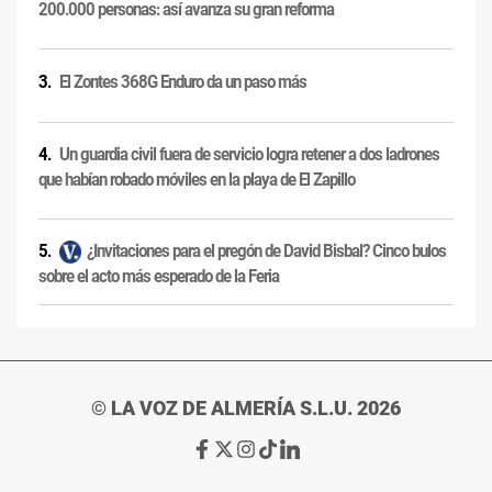
200.000 personas: así avanza su gran reforma
El Zontes 368G Enduro da un paso más
Un guardia civil fuera de servicio logra retener a dos ladrones
que habían robado móviles en la playa de El Zapillo
¿Invitaciones para el pregón de David Bisbal? Cinco bulos
sobre el acto más esperado de la Feria
© LA VOZ DE ALMERÍA S.L.U. 2026
Ir
Ir
Ir
Ir
Ir
a
a
a
a
a