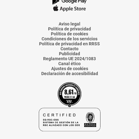
La
La
La
La
La
Voz
Voz
Voz
Voz
Voz
de
de
de
de
de
Almería
Almería
Almería
Almería
Almería
Aviso legal
Política de privacidad
Política de cookies
Condiciones de los servicios
Política de privacidad en RRSS
Contacto
Publicidad
Reglamento UE 2024/1083
Canal ético
Ajustes de cookies
Declaración de accesibilidad