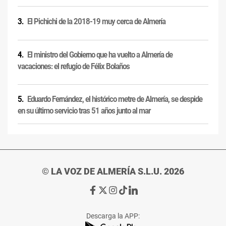
El Pichichi de la 2018-19 muy cerca de Almería
El ministro del Gobierno que ha vuelto a Almería de
vacaciones: el refugio de Félix Bolaños
Eduardo Fernández, el histórico metre de Almería, se despide
en su último servicio tras 51 años junto al mar
© LA VOZ DE ALMERÍA S.L.U. 2026
Ir
Ir
Ir
Ir
Ir
a
a
a
a
a
Facebook
X
Instagram
TikTok
Linkedin
Descarga la APP:
de
de
de
de
de