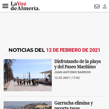
DESTACADO
VOTO FEMENINO
ORGULLO VERA
TRIBUNA
Menú
NEWSL
LO
NOTICIAS DEL
12 DE FEBRERO DE 2021
Disfrutando de la playa
y del Paseo Marítimo
JUAN ANTONIO BARRIOS
12.02.2021 | 17:02
Garrucha elimina y
recorta tasas