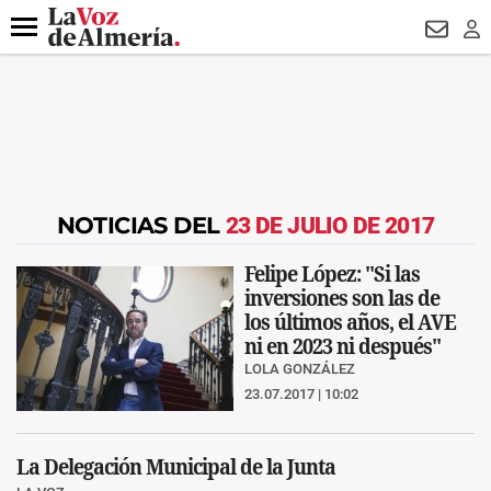
DESTACADO
VOTO FEMENINO
ORGULLO VERA
TRIBUNA
Menú
NEWSL
LO
NOTICIAS DEL
23 DE JULIO DE 2017
Felipe López: "Si las
inversiones son las de
los últimos años, el AVE
ni en 2023 ni después"
LOLA GONZÁLEZ
23.07.2017 | 10:02
La Delegación Municipal de la Junta