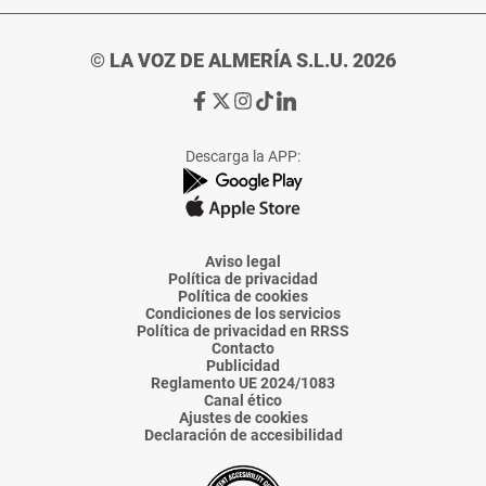
© LA VOZ DE ALMERÍA S.L.U. 2026
Ir
Ir
Ir
Ir
Ir
a
a
a
a
a
Facebook
X
Instagram
TikTok
Linkedin
Descarga la APP:
de
de
de
de
de
La
La
La
La
La
Voz
Voz
Voz
Voz
Voz
de
de
de
de
de
Almería
Almería
Almería
Almería
Almería
Aviso legal
Política de privacidad
Política de cookies
Condiciones de los servicios
Política de privacidad en RRSS
Contacto
Publicidad
Reglamento UE 2024/1083
Canal ético
Ajustes de cookies
Declaración de accesibilidad