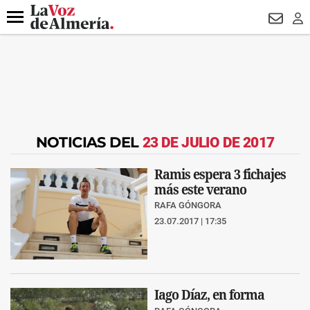
DESTACADO
VOTO FEMENINO
ORGULLO VERA
TRIBUNA
Menú
NEWSL
LO
NOTICIAS DEL
23 DE JULIO DE 2017
Ramis espera 3 fichajes
más este verano
RAFA GÓNGORA
23.07.2017 | 17:35
Iago Díaz, en forma