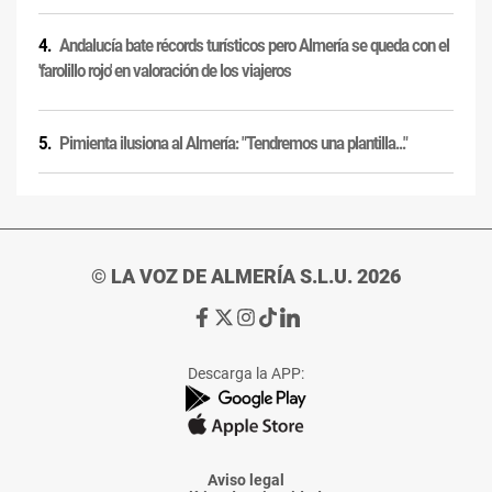
Andalucía bate récords turísticos pero Almería se queda con el
'farolillo rojo' en valoración de los viajeros
Pimienta ilusiona al Almería: "Tendremos una plantilla..."
© LA VOZ DE ALMERÍA S.L.U. 2026
Ir
Ir
Ir
Ir
Ir
a
a
a
a
a
Facebook
X
Instagram
TikTok
Linkedin
Descarga la APP:
de
de
de
de
de
La
La
La
La
La
Voz
Voz
Voz
Voz
Voz
de
de
de
de
de
Almería
Almería
Almería
Almería
Almería
Aviso legal