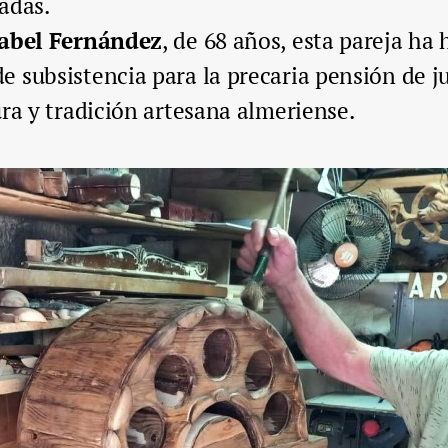
adas.
sabel Fernández
, de 68 años, esta pareja ha
 subsistencia para la precaria pensión de j
ura y tradición artesana almeriense.