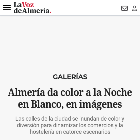
DESTACADO
VOTO FEMENINO
ORGULLO VERA
TRIBUNA
Menú
NEWSL
LO
GALERÍAS
Almería da color a la Noche
en Blanco, en imágenes
Las calles de la ciudad se inundan de color y
diversión para dinamizar los comercios y la
hostelería en catorce escenarios