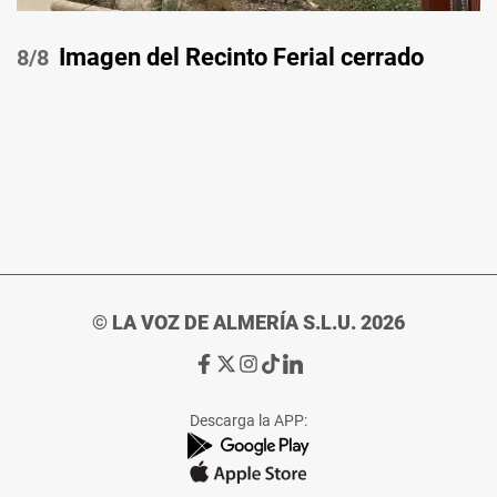
Imagen del Recinto Ferial cerrado
/8
© LA VOZ DE ALMERÍA S.L.U. 2026
Ir
Ir
Ir
Ir
Ir
a
a
a
a
a
Facebook
X
Instagram
TikTok
Linkedin
Descarga la APP:
de
de
de
de
de
La
La
La
La
La
Voz
Voz
Voz
Voz
Voz