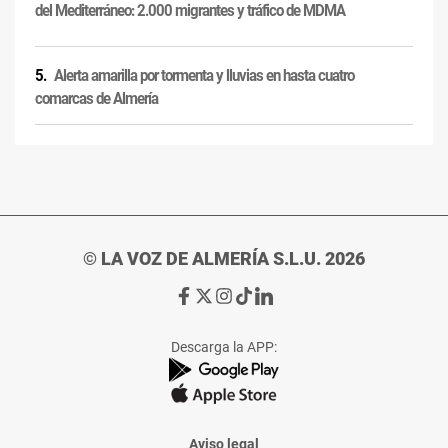
del Mediterráneo: 2.000 migrantes y tráfico de MDMA
Alerta amarilla por tormenta y lluvias en hasta cuatro
comarcas de Almería
© LA VOZ DE ALMERÍA S.L.U. 2026
Ir
Ir
Ir
Ir
Ir
a
a
a
a
a
Facebook
X
Instagram
TikTok
Linkedin
Descarga la APP:
de
de
de
de
de
La
La
La
La
La
Voz
Voz
Voz
Voz
Voz
de
de
de
de
de
Almería
Almería
Almería
Almería
Almería
Aviso legal