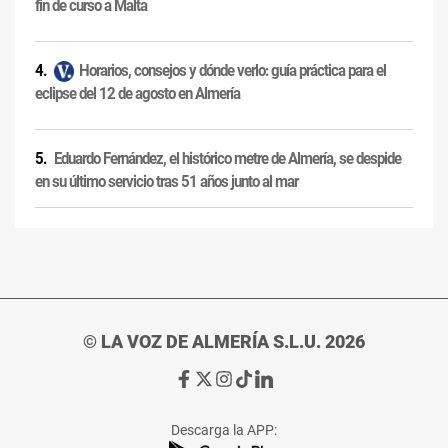
fin de curso a Malta
Horarios, consejos y dónde verlo: guía práctica para el
eclipse del 12 de agosto en Almería
Eduardo Fernández, el histórico metre de Almería, se despide
en su último servicio tras 51 años junto al mar
© LA VOZ DE ALMERÍA S.L.U. 2026
Ir
Ir
Ir
Ir
Ir
a
a
a
a
a
Facebook
X
Instagram
TikTok
Linkedin
Descarga la APP:
de
de
de
de
de