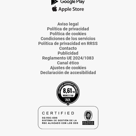
La
La
La
La
La
Voz
Voz
Voz
Voz
Voz
de
de
de
de
de
Almería
Almería
Almería
Almería
Almería
Aviso legal
Política de privacidad
Política de cookies
Condiciones de los servicios
Política de privacidad en RRSS
Contacto
Publicidad
Reglamento UE 2024/1083
Canal ético
Ajustes de cookies
Declaración de accesibilidad