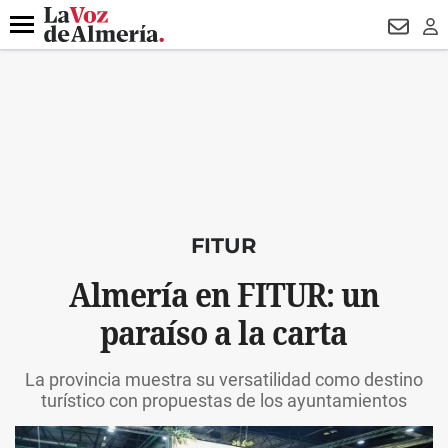
DESTACADO
FALLECIDO GENOVESES
ECLIPSE
MANUEL 
Menú
NEWSL
LO
FITUR
Almería en FITUR: un
paraíso a la carta
La provincia muestra su versatilidad como destino
turístico con propuestas de los ayuntamientos