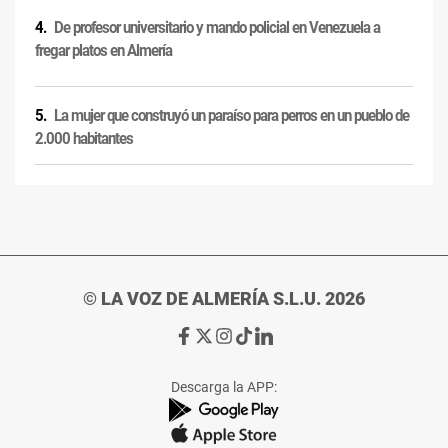
De profesor universitario y mando policial en Venezuela a
fregar platos en Almería
La mujer que construyó un paraíso para perros en un pueblo de
2.000 habitantes
© LA VOZ DE ALMERÍA S.L.U. 2026
Ir
Ir
Ir
Ir
Ir
a
a
a
a
a
Facebook
X
Instagram
TikTok
Linkedin
Descarga la APP:
de
de
de
de
de
La
La
La
La
La
Voz
Voz
Voz
Voz
Voz