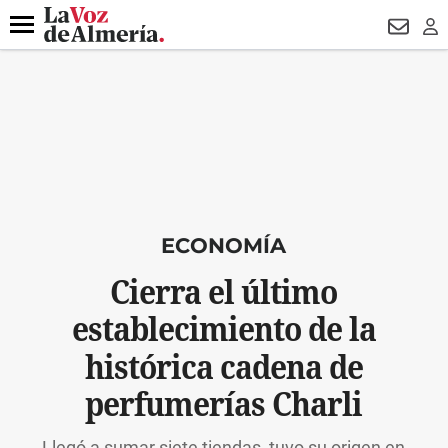
DESTACADO
VOTO FEMENINO
ORGULLO VERA
TRIBUNA
Menú
NEWSL
LO
ECONOMÍA
Cierra el último
establecimiento de la
histórica cadena de
perfumerías Charli
Llegó a sumar siete tiendas, tuvo su origen en