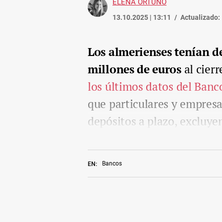
ELENA ORTUÑO
13.10.2025 | 13:11
Actualizado:
Los almerienses tenían d
millones de euros
al cier
los últimos datos del Ban
que particulares y empres
depósitos a plazo, excluye
Bancos
EN: