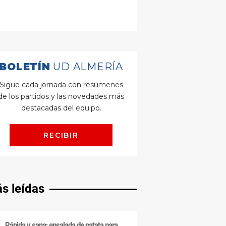
s leídas
Rápida y sana: ensalada de patata para