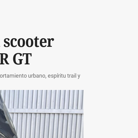
 scooter
SR GT
tamiento urbano, espíritu trail y