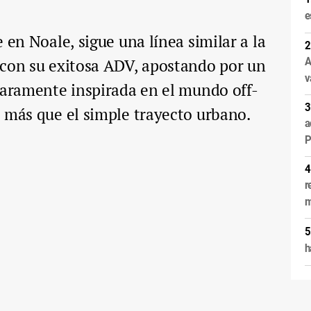
e
 en Noale, sigue una línea similar a la
 con su exitosa ADV, apostando por un
A
v
laramente inspirada en el mundo off-
 más que el simple trayecto urbano.
a
P
r
m
h