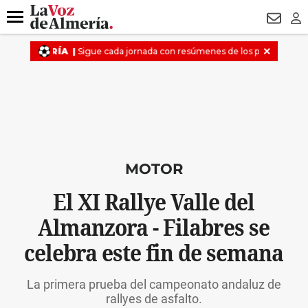
DESTACADO
OPERACIÓN PUCHE
PREGÓN BISBAL
800.
Menú
NEWSL
LO
MOTOR
El XI Rallye Valle del
Almanzora - Filabres se
celebra este fin de semana
La primera prueba del campeonato andaluz de
rallyes de asfalto.