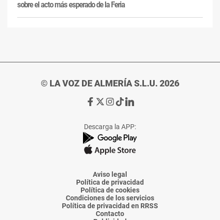
sobre el acto más esperado de la Feria
© LA VOZ DE ALMERÍA S.L.U. 2026
Ir
Ir
Ir
Ir
Ir
a
a
a
a
a
Facebook
X
Instagram
TikTok
Linkedin
Descarga la APP:
de
de
de
de
de
La
La
La
La
La
Voz
Voz
Voz
Voz
Voz
de
de
de
de
de
Almería
Almería
Almería
Almería
Almería
Aviso legal
Política de privacidad
Política de cookies
Condiciones de los servicios
Política de privacidad en RRSS
Contacto