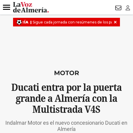
DESTACADO
HOSPITAL PONIENTE
ECLIPSE
DRON UDA
Menú
NEWSL
LO
MOTOR
Ducati entra por la puerta
grande a Almería con la
Multistrada V4S
Indalmar Motor es el nuevo concesionario Ducati en
Almería