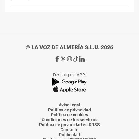
© LA VOZ DE ALMERÍA S.L.U. 2026
Ir
Ir
Ir
Ir
Ir
a
a
a
a
a
Facebook
X
Instagram
TikTok
Linkedin
Descarga la APP:
de
de
de
de
de
La
La
La
La
La
Voz
Voz
Voz
Voz
Voz
de
de
de
de
de
Almería
Almería
Almería
Almería
Almería
Aviso legal
Política de privacidad
Política de cookies
Condiciones de los servicios
Política de privacidad en RRSS
Contacto
Publicidad