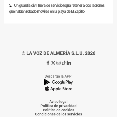
Un guardia civil fuera de servicio logra retener a dos ladrones
que habían robado móviles en la playa de El Zapillo
© LA VOZ DE ALMERÍA S.L.U. 2026
Ir
Ir
Ir
Ir
Ir
a
a
a
a
a
Facebook
X
Instagram
TikTok
Linkedin
Descarga la APP:
de
de
de
de
de
La
La
La
La
La
Voz
Voz
Voz
Voz
Voz
de
de
de
de
de
Almería
Almería
Almería
Almería
Almería
Aviso legal
Política de privacidad
Política de cookies
Condiciones de los servicios