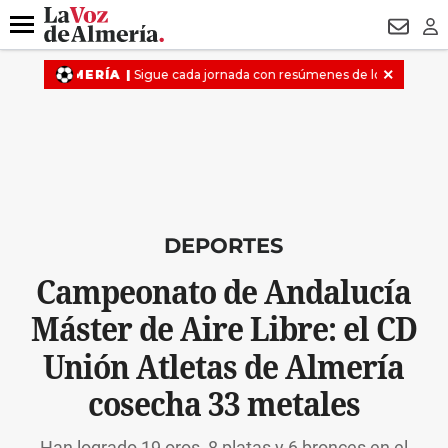
DESTACADO
OPERACIÓN PUCHE
PREGÓN BISBAL
800.
Menú
NEWSL
LO
DEPORTES
Campeonato de Andalucía
Máster de Aire Libre: el CD
Unión Atletas de Almería
cosecha 33 metales
Han logrado 19 oros, 8 platas y 6 bronces en el