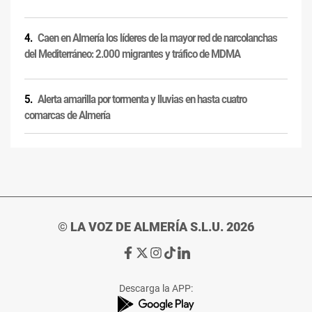
Caen en Almería los líderes de la mayor red de narcolanchas
del Mediterráneo: 2.000 migrantes y tráfico de MDMA
Alerta amarilla por tormenta y lluvias en hasta cuatro
comarcas de Almería
© LA VOZ DE ALMERÍA S.L.U. 2026
Ir
Ir
Ir
Ir
Ir
a
a
a
a
a
Facebook
X
Instagram
TikTok
Linkedin
Descarga la APP:
de
de
de
de
de
La
La
La
La
La