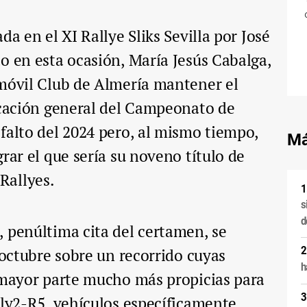
da en el XI Rallye Sliks Sevilla por José
o en esta ocasión, María Jesús Cabalga,
omóvil Club de Almería mantener el
icación general del Campeonato de
falto del 2024 pero, al mismo tiempo,
Má
rar el que sería su noveno título de
Rallyes.
s
d
 penúltima cita del certamen, se
 octubre sobre un recorrido cuyas
h
u mayor parte mucho más propicias para
lly2-R5, vehículos específicamente