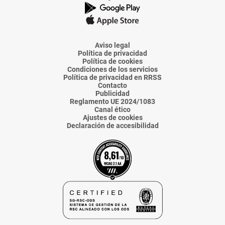
de
de
de
de
de
La
La
La
La
La
Voz
Voz
Voz
Voz
Voz
de
de
de
de
de
Almería
Almería
Almería
Almería
Almería
Aviso legal
Política de privacidad
Política de cookies
Condiciones de los servicios
Política de privacidad en RRSS
Contacto
Publicidad
Reglamento UE 2024/1083
Canal ético
Ajustes de cookies
Declaración de accesibilidad