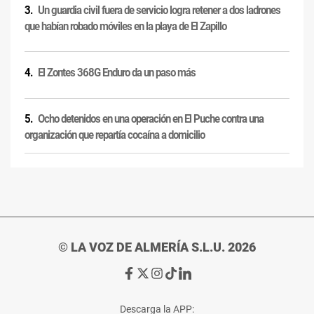
Un guardia civil fuera de servicio logra retener a dos ladrones
que habían robado móviles en la playa de El Zapillo
El Zontes 368G Enduro da un paso más
Ocho detenidos en una operación en El Puche contra una
organización que repartía cocaína a domicilio
© LA VOZ DE ALMERÍA S.L.U. 2026
Ir
Ir
Ir
Ir
Ir
a
a
a
a
a
Facebook
X
Instagram
TikTok
Linkedin
Descarga la APP: