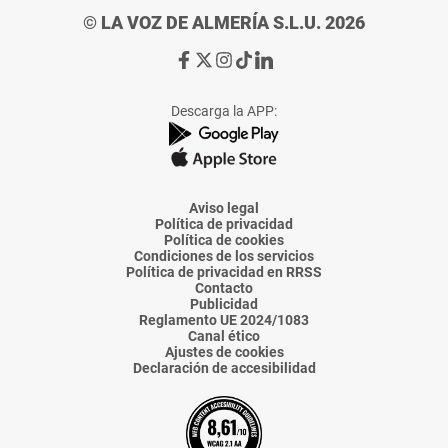
© LA VOZ DE ALMERÍA S.L.U. 2026
Ir
Ir
Ir
Ir
Ir
a
a
a
a
a
Facebook
X
Instagram
TikTok
Linkedin
Descarga la APP:
de
de
de
de
de
La
La
La
La
La
Voz
Voz
Voz
Voz
Voz
de
de
de
de
de
Almería
Almería
Almería
Almería
Almería
Aviso legal
Política de privacidad
Política de cookies
Condiciones de los servicios
Política de privacidad en RRSS
Contacto
Publicidad
Reglamento UE 2024/1083
Canal ético
Ajustes de cookies
Declaración de accesibilidad