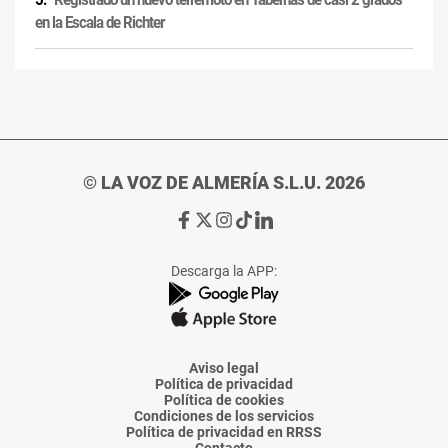
en la Escala de Richter
© LA VOZ DE ALMERÍA S.L.U. 2026
Ir
Ir
Ir
Ir
Ir
a
a
a
a
a
Facebook
X
Instagram
TikTok
Linkedin
Descarga la APP:
de
de
de
de
de
La
La
La
La
La
Voz
Voz
Voz
Voz
Voz
de
de
de
de
de
Almería
Almería
Almería
Almería
Almería
Aviso legal
Política de privacidad
Política de cookies
Condiciones de los servicios
Política de privacidad en RRSS
Contacto