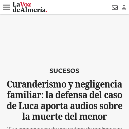
DESTACADO
VOTO FEMENINO
ORGULLO VERA
TRIBUNA
Menú
NEWSL
LO
SUCESOS
Curanderismo y negligencia
familiar: la defensa del caso
de Luca aporta audios sobre
la muerte del menor
"Fue consecuencia de una cadena de negligencias