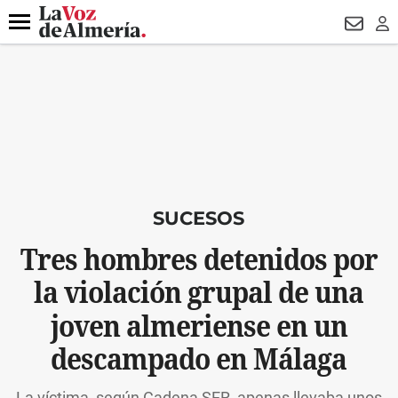
DESTACADO
VOTO FEMENINO
ORGULLO VERA
TRIBUNA
Menú
NEWSL
LO
SUCESOS
Tres hombres detenidos por
la violación grupal de una
joven almeriense en un
descampado en Málaga
La víctima, según Cadena SER, apenas llevaba unos