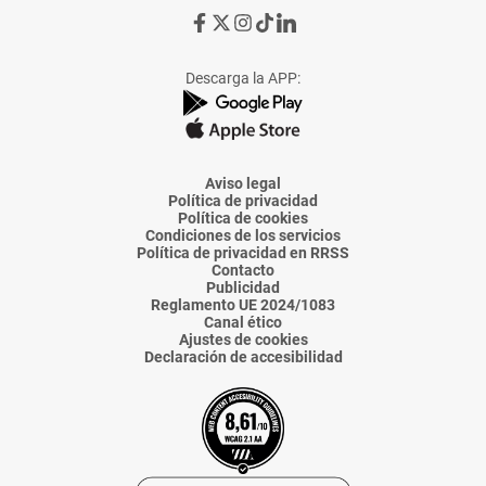
Ir
Ir
Ir
Ir
Ir
a
a
a
a
a
Facebook
X
Instagram
TikTok
Linkedin
Descarga la APP:
de
de
de
de
de
La
La
La
La
La
Voz
Voz
Voz
Voz
Voz
de
de
de
de
de
Almería
Almería
Almería
Almería
Almería
Aviso legal
Política de privacidad
Política de cookies
Condiciones de los servicios
Política de privacidad en RRSS
Contacto
Publicidad
Reglamento UE 2024/1083
Canal ético
Ajustes de cookies
Declaración de accesibilidad