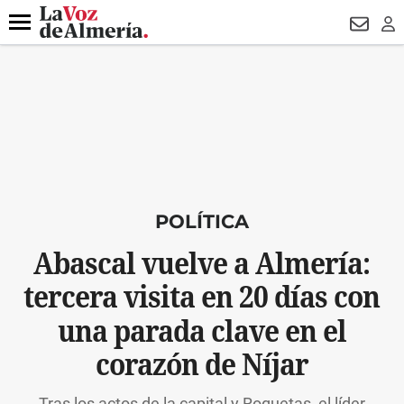
DESTACADO
VOTO FEMENINO
ORGULLO VERA
TRIBUNA
Menú
NEWSL
LO
POLÍTICA
Abascal vuelve a Almería:
tercera visita en 20 días con
una parada clave en el
corazón de Níjar
Tras los actos de la capital y Roquetas, el líder