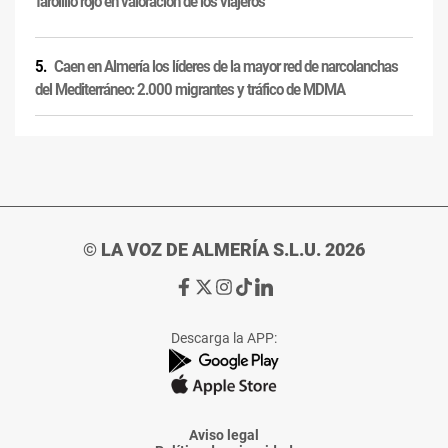
'farolillo rojo' en valoración de los viajeros
Caen en Almería los líderes de la mayor red de narcolanchas
del Mediterráneo: 2.000 migrantes y tráfico de MDMA
© LA VOZ DE ALMERÍA S.L.U. 2026
Ir
Ir
Ir
Ir
Ir
a
a
a
a
a
Facebook
X
Instagram
TikTok
Linkedin
Descarga la APP:
de
de
de
de
de
La
La
La
La
La
Voz
Voz
Voz
Voz
Voz
de
de
de
de
de
Almería
Almería
Almería
Almería
Almería
Aviso legal