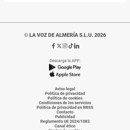
© LA VOZ DE ALMERÍA S.L.U. 2026
Ir
Ir
Ir
Ir
Ir
a
a
a
a
a
Facebook
X
Instagram
TikTok
Linkedin
Descarga la APP:
de
de
de
de
de
La
La
La
La
La
Voz
Voz
Voz
Voz
Voz
de
de
de
de
de
Almería
Almería
Almería
Almería
Almería
Aviso legal
Política de privacidad
Política de cookies
Condiciones de los servicios
Política de privacidad en RRSS
Contacto
Publicidad
Reglamento UE 2024/1083
Canal ético