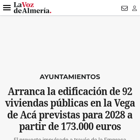
DESTACADO
OPERACIÓN PUCHE
PREGÓN BISBAL
800.
Menú
NEWSL
LO
AYUNTAMIENTOS
Arranca la edificación de 92
viviendas públicas en la Vega
de Acá previstas para 2028 a
partir de 173.000 euros
El proyecto impulsado a través de la Empresa