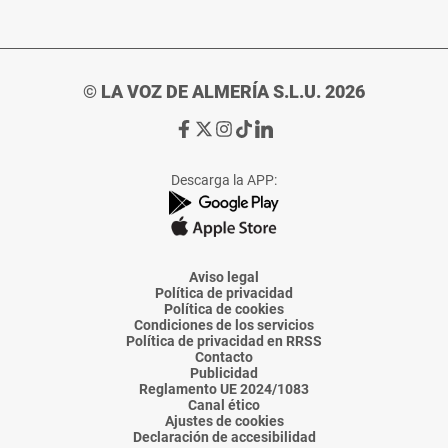
© LA VOZ DE ALMERÍA S.L.U. 2026
Ir
Ir
Ir
Ir
Ir
a
a
a
a
a
Facebook
X
Instagram
TikTok
Linkedin
Descarga la APP:
de
de
de
de
de
La
La
La
La
La
Voz
Voz
Voz
Voz
Voz
de
de
de
de
de
Almería
Almería
Almería
Almería
Almería
Aviso legal
Política de privacidad
Política de cookies
Condiciones de los servicios
Política de privacidad en RRSS
Contacto
Publicidad
Reglamento UE 2024/1083
Canal ético
Ajustes de cookies
Declaración de accesibilidad