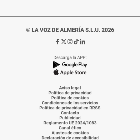
© LA VOZ DE ALMERÍA S.L.U. 2026
Ir
Ir
Ir
Ir
Ir
a
a
a
a
a
Facebook
X
Instagram
TikTok
Linkedin
Descarga la APP:
de
de
de
de
de
La
La
La
La
La
Voz
Voz
Voz
Voz
Voz
de
de
de
de
de
Almería
Almería
Almería
Almería
Almería
Aviso legal
Política de privacidad
Política de cookies
Condiciones de los servicios
Política de privacidad en RRSS
Contacto
Publicidad
Reglamento UE 2024/1083
Canal ético
Ajustes de cookies
Declaración de accesibilidad