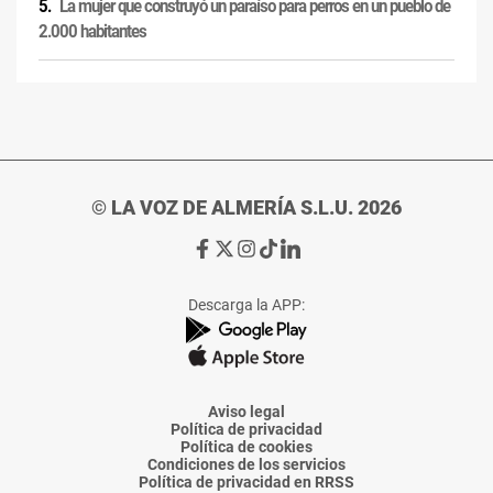
La mujer que construyó un paraíso para perros en un pueblo de
2.000 habitantes
© LA VOZ DE ALMERÍA S.L.U. 2026
Ir
Ir
Ir
Ir
Ir
a
a
a
a
a
Facebook
X
Instagram
TikTok
Linkedin
Descarga la APP:
de
de
de
de
de
La
La
La
La
La
Voz
Voz
Voz
Voz
Voz
de
de
de
de
de
Almería
Almería
Almería
Almería
Almería
Aviso legal
Política de privacidad
Política de cookies
Condiciones de los servicios
Política de privacidad en RRSS