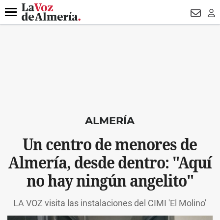
DESTACADO
VOTO FEMENINO
ORGULLO VERA
TRIBUNA
Menú
NEWSL
LO
ALMERÍA
Un centro de menores de
Almería, desde dentro: "Aquí
no hay ningún angelito"
LA VOZ visita las instalaciones del CIMI 'El Molino'