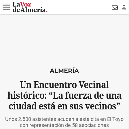
DESTACADO
HOSPITAL PONIENTE
ECLIPSE
DRON UDA
Menú
NEWSL
LO
ALMERÍA
Un Encuentro Vecinal
histórico: “La fuerza de una
ciudad está en sus vecinos”
Unos 2.500 asistentes acuden a esta cita en El Toyo
con representación de 58 asociaciones