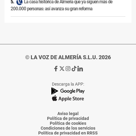
La casa histórica de Almería que ya siguen más de
200.000 personas: así avanza su gran reforma
© LA VOZ DE ALMERÍA S.L.U. 2026
Ir
Ir
Ir
Ir
Ir
a
a
a
a
a
Facebook
X
Instagram
TikTok
Linkedin
Descarga la APP:
de
de
de
de
de
La
La
La
La
La
Voz
Voz
Voz
Voz
Voz
de
de
de
de
de
Almería
Almería
Almería
Almería
Almería
Aviso legal
Política de privacidad
Política de cookies
Condiciones de los servicios
Política de privacidad en RRSS