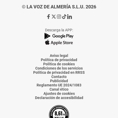
© LA VOZ DE ALMERÍA S.L.U. 2026
Ir
Ir
Ir
Ir
Ir
a
a
a
a
a
Facebook
X
Instagram
TikTok
Linkedin
Descarga la APP:
de
de
de
de
de
La
La
La
La
La
Voz
Voz
Voz
Voz
Voz
de
de
de
de
de
Almería
Almería
Almería
Almería
Almería
Aviso legal
Política de privacidad
Política de cookies
Condiciones de los servicios
Política de privacidad en RRSS
Contacto
Publicidad
Reglamento UE 2024/1083
Canal ético
Ajustes de cookies
Declaración de accesibilidad