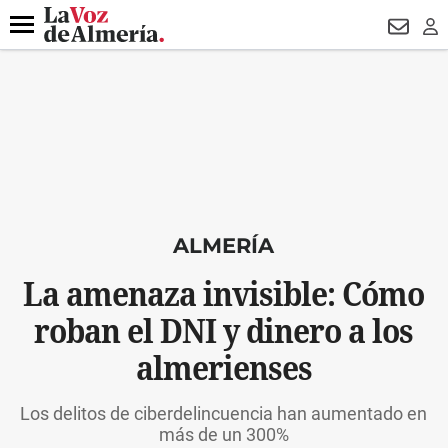
DESTACADO
ROBOS
PREGÓN BISBAL
CONDENADOS
Menú
NEWSL
LO
ALMERÍA
La amenaza invisible: Cómo
roban el DNI y dinero a los
almerienses
Los delitos de ciberdelincuencia han aumentado en
más de un 300%