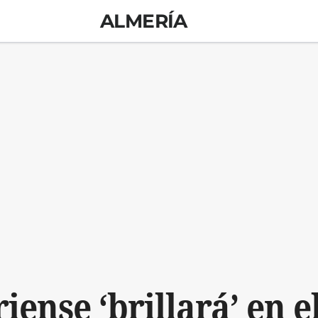
ALMERÍA
iense ‘brillará’ en e