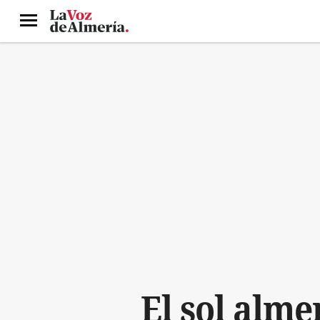
Menú
El sol almer