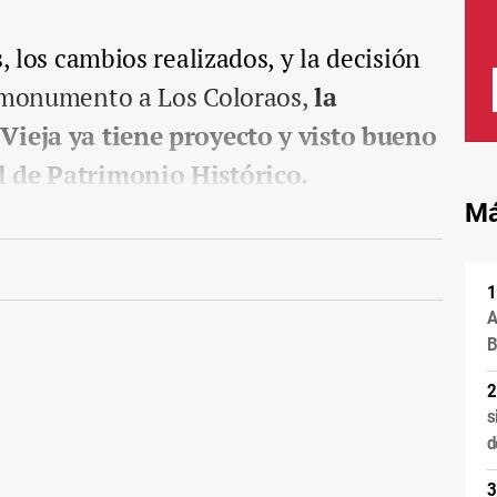
s, los cambios realizados, y la decisión
l monumento a Los Coloraos,
la
Vieja ya tiene proyecto y visto bueno
l de Patrimonio Histórico.
Má
A
B
s
d