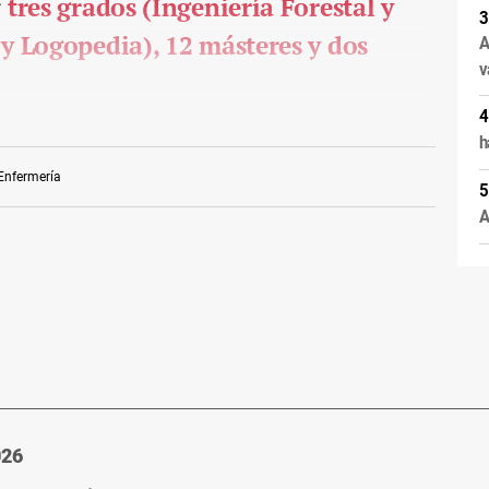
r
tres grados (Ingeniería Forestal y
 y Logopedia), 12 másteres y dos
A
v
h
Enfermería
A
026