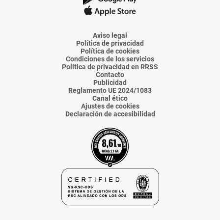
La
La
La
La
La
Voz
Voz
Voz
Voz
Voz
de
de
de
de
de
Almería
Almería
Almería
Almería
Almería
Aviso legal
Política de privacidad
Política de cookies
Condiciones de los servicios
Política de privacidad en RRSS
Contacto
Publicidad
Reglamento UE 2024/1083
Canal ético
Ajustes de cookies
Declaración de accesibilidad