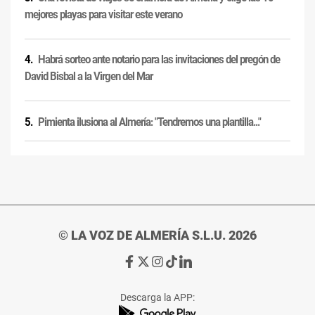
mejores playas para visitar este verano
Habrá sorteo ante notario para las invitaciones del pregón de
David Bisbal a la Virgen del Mar
Pimienta ilusiona al Almería: "Tendremos una plantilla..."
© LA VOZ DE ALMERÍA S.L.U. 2026
Ir
Ir
Ir
Ir
Ir
a
a
a
a
a
Facebook
X
Instagram
TikTok
Linkedin
Descarga la APP:
de
de
de
de
de