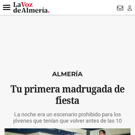
DESTACADO
VOTO FEMENINO
ORGULLO VERA
TRIBUNA
Menú
NEWSL
LO
ALMERÍA
Tu primera madrugada de
fiesta
La noche era un escenario prohibido para los
jóvenes que tenían que volver antes de las 10