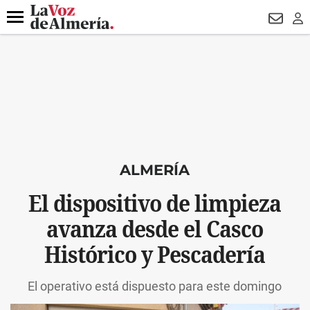
DESTACADO
VOTO FEMENINO
ORGULLO VERA
TRIBUNA
Menú
NEWSL
LO
ALMERÍA
El dispositivo de limpieza
avanza desde el Casco
Histórico y Pescadería
El operativo está dispuesto para este domingo