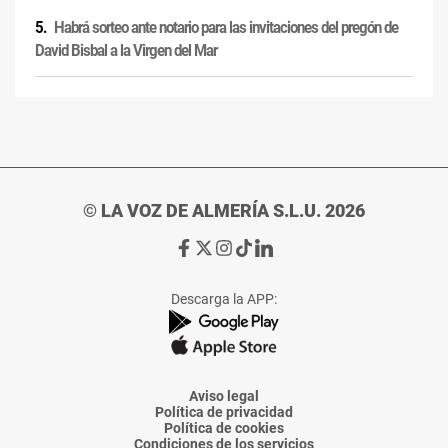
Habrá sorteo ante notario para las invitaciones del pregón de
David Bisbal a la Virgen del Mar
© LA VOZ DE ALMERÍA S.L.U. 2026
Ir
Ir
Ir
Ir
Ir
a
a
a
a
a
Facebook
X
Instagram
TikTok
Linkedin
Descarga la APP:
de
de
de
de
de
La
La
La
La
La
Voz
Voz
Voz
Voz
Voz
de
de
de
de
de
Almería
Almería
Almería
Almería
Almería
Aviso legal
Política de privacidad
Política de cookies
Condiciones de los servicios