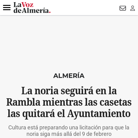
DESTACADO
MACROOPERACIÓN
FERIA
TURISMO
JUI
Menú
NEWSL
LO
ALMERÍA
La noria seguirá en la
Rambla mientras las casetas
las quitará el Ayuntamiento
Cultura está preparando una licitación para que la
noria siga más allá del 9 de febrero