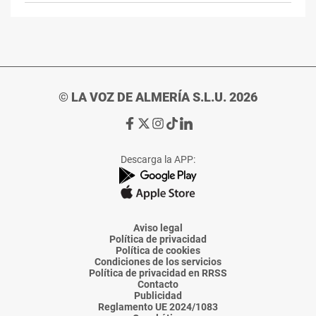
© LA VOZ DE ALMERÍA S.L.U. 2026
Ir
Ir
Ir
Ir
Ir
a
a
a
a
a
Facebook
X
Instagram
TikTok
Linkedin
Descarga la APP:
de
de
de
de
de
La
La
La
La
La
Voz
Voz
Voz
Voz
Voz
de
de
de
de
de
Almería
Almería
Almería
Almería
Almería
Aviso legal
Política de privacidad
Política de cookies
Condiciones de los servicios
Política de privacidad en RRSS
Contacto
Publicidad
Reglamento UE 2024/1083