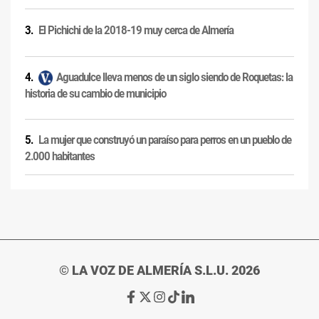
El Pichichi de la 2018-19 muy cerca de Almería
Aguadulce lleva menos de un siglo siendo de Roquetas: la
historia de su cambio de municipio
La mujer que construyó un paraíso para perros en un pueblo de
2.000 habitantes
© LA VOZ DE ALMERÍA S.L.U. 2026
Ir
Ir
Ir
Ir
Ir
a
a
a
a
a