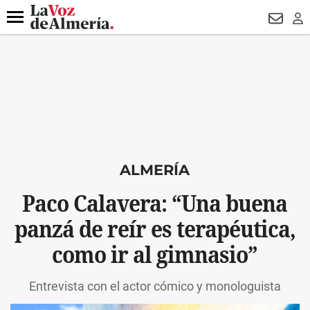
DESTACADO
VOTO FEMENINO
ORGULLO VERA
TRIBUNA
Menú
NEWSL
LO
ALMERÍA
Paco Calavera: “Una buena
panzá de reír es terapéutica,
como ir al gimnasio”
Entrevista con el actor cómico y monologuista