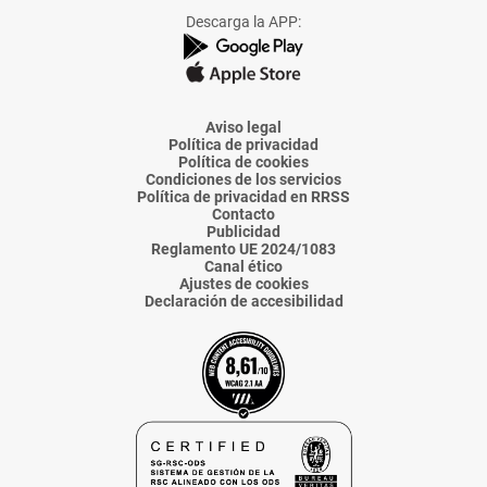
Facebook
X
Instagram
TikTok
Linkedin
Descarga la APP:
de
de
de
de
de
La
La
La
La
La
Voz
Voz
Voz
Voz
Voz
de
de
de
de
de
Almería
Almería
Almería
Almería
Almería
Aviso legal
Política de privacidad
Política de cookies
Condiciones de los servicios
Política de privacidad en RRSS
Contacto
Publicidad
Reglamento UE 2024/1083
Canal ético
Ajustes de cookies
Declaración de accesibilidad