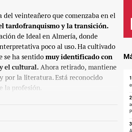
a del veinteañero que comenzaba en el
l tardofranquismo y la transición.
gación de Ideal en Almería, donde
nterpretativa poco al uso. Ha cultivado
ue se ha sentido
muy identificado con
Má
 el cultural.
Ahora retirado, mantiene
 y por la literatura. Está reconocido
e
 la profesión.
a
P
A