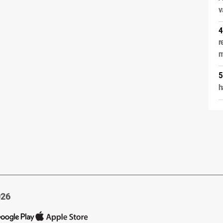
v
r
m
h
026