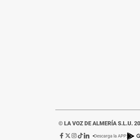
© LA VOZ DE ALMERÍA S.L.U. 2
Ir
Ir
Ir
Ir
Ir
Descarga la APP: