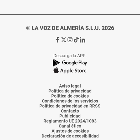
© LA VOZ DE ALMERÍA S.L.U. 2026
Ir
Ir
Ir
Ir
Ir
a
a
a
a
a
Facebook
X
Instagram
TikTok
Linkedin
Descarga la APP:
de
de
de
de
de
La
La
La
La
La
Voz
Voz
Voz
Voz
Voz
de
de
de
de
de
Almería
Almería
Almería
Almería
Almería
Aviso legal
Política de privacidad
Política de cookies
Condiciones de los servicios
Política de privacidad en RRSS
Contacto
Publicidad
Reglamento UE 2024/1083
Canal ético
Ajustes de cookies
Declaración de accesibilidad