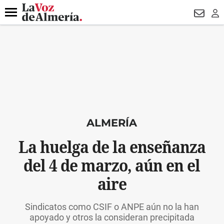
DESTACADO
VOTO FEMENINO
ORGULLO VERA
TRIBUNA
Menú
NEWSL
LO
ALMERÍA
La huelga de la enseñanza
del 4 de marzo, aún en el
aire
Sindicatos como CSIF o ANPE aún no la han
apoyado y otros la consideran precipitada