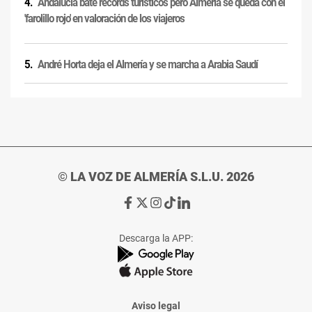
Andalucía bate récords turísticos pero Almería se queda con el
'farolillo rojo' en valoración de los viajeros
André Horta deja el Almería y se marcha a Arabia Saudí
© LA VOZ DE ALMERÍA S.L.U. 2026
Ir
Ir
Ir
Ir
Ir
a
a
a
a
a
Facebook
X
Instagram
TikTok
Linkedin
Descarga la APP:
de
de
de
de
de
La
La
La
La
La
Voz
Voz
Voz
Voz
Voz
de
de
de
de
de
Almería
Almería
Almería
Almería
Almería
Aviso legal