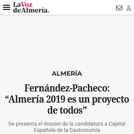
DESTACADO
VOTO FEMENINO
ORGULLO VERA
TRIBUNA
Menú
NEWSL
LO
ALMERÍA
Fernández-Pacheco:
“Almería 2019 es un proyecto
de todos”
Se presenta el dossier de la candidatura a Capital
Española de la Gastronomía