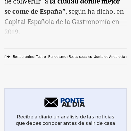
de convertir “a
la ciudad donde mejor
se come de España
”, según ha dicho, en
Capital Española de la Gastronomía en
2019.
Restaurantes
Teatro
Periodismo
Redes sociales
Junta de Andalucía
Ga
EN: