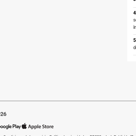
s
i
d
026