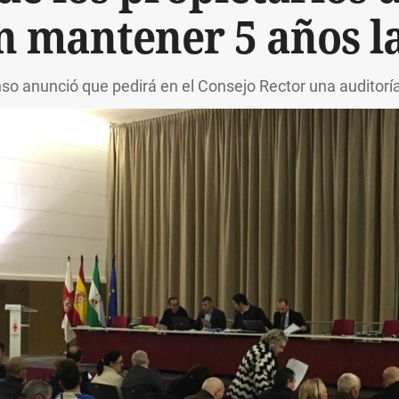
 mantener 5 años l
so anunció que pedirá en el Consejo Rector una auditoría