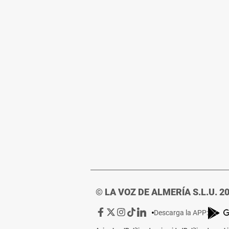
© LA VOZ DE ALMERÍA S.L.U. 2
Ir
Ir
Ir
Ir
Ir
Descarga la APP:
a
a
a
a
a