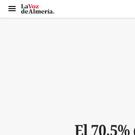
Menú
El 70,5% 