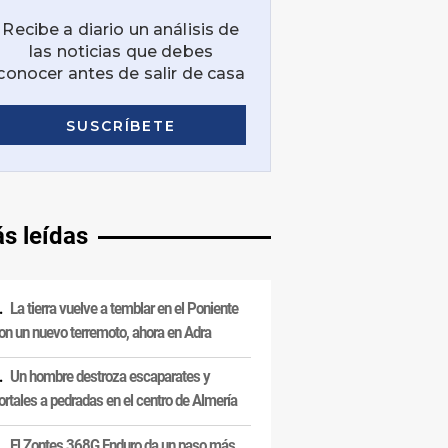
s leídas
La tierra vuelve a temblar en el Poniente
on un nuevo terremoto, ahora en Adra
Un hombre destroza escaparates y
ortales a pedradas en el centro de Almería
El Zontes 368G Enduro da un paso más