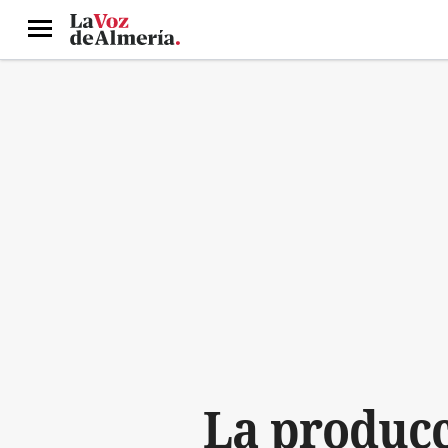
Menú
La producc