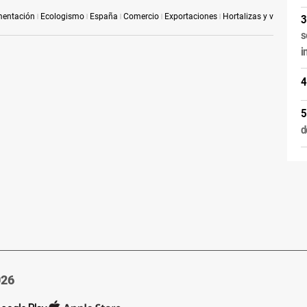
mentación
Ecologismo
España
Comercio
Exportaciones
Hortalizas y verduras
s
i
d
026