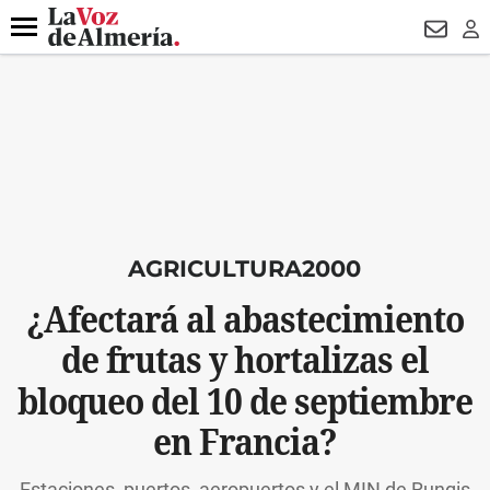
DESTACADO
VOTO FEMENINO
ORGULLO VERA
TRIBUNA
Menú
NEWSL
LO
AGRICULTURA2000
¿Afectará al abastecimiento
de frutas y hortalizas el
bloqueo del 10 de septiembre
en Francia?
Estaciones, puertos, aeropuertos y el MIN de Rungis