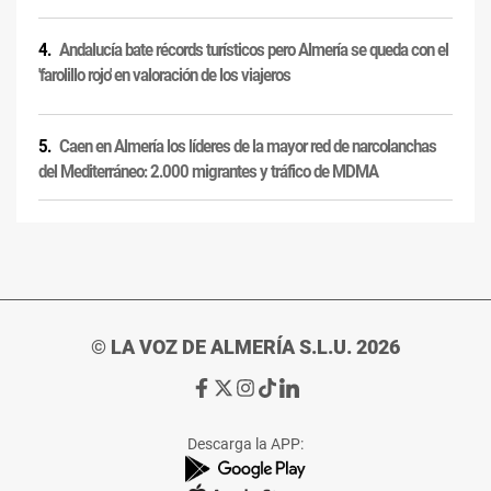
Andalucía bate récords turísticos pero Almería se queda con el
'farolillo rojo' en valoración de los viajeros
Caen en Almería los líderes de la mayor red de narcolanchas
del Mediterráneo: 2.000 migrantes y tráfico de MDMA
© LA VOZ DE ALMERÍA S.L.U. 2026
Ir
Ir
Ir
Ir
Ir
a
a
a
a
a
Facebook
X
Instagram
TikTok
Linkedin
Descarga la APP:
de
de
de
de
de
La
La
La
La
La